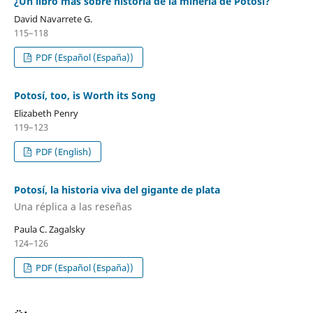
¿Un libro más sobre historia de la minería de Potosí?
David Navarrete G.
115–118
PDF (Español (España))
Potosí, too, is Worth its Song
Elizabeth Penry
119–123
PDF (English)
Potosí, la historia viva del gigante de plata
Una réplica a las reseñas
Paula C. Zagalsky
124–126
PDF (Español (España))